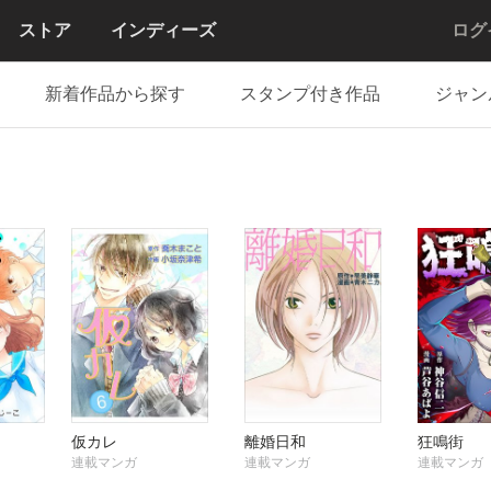
ストア
インディーズ
ログ
新着作品から探す
スタンプ付き作品
ジャン
仮カレ
離婚日和
狂鳴街
連載マンガ
連載マンガ
連載マンガ