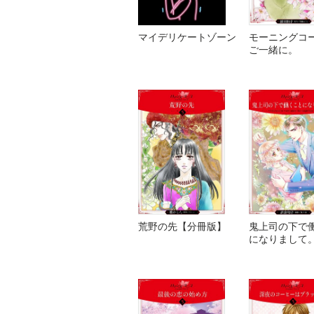
マイデリケートゾーン
モーニングコ
ご一緒に。
荒野の先【分冊版】
鬼上司の下で
になりまして