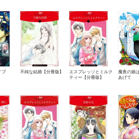
イブ
不純な結婚【分冊版】
エスプレッソとミルク
魔夜の娘
ティー【分冊版】
あげて