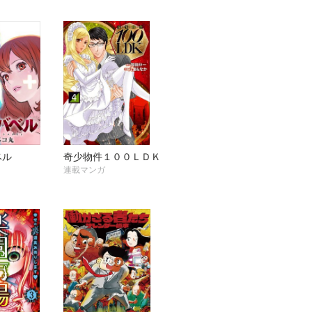
ベル
奇少物件１００ＬＤＫ
連載マンガ