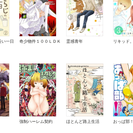
長い一日
奇少物件１００ＬＤＫ
霊感青年
リキッド
強制ハーレム契約
ほとんど路上生活
おっぱ部