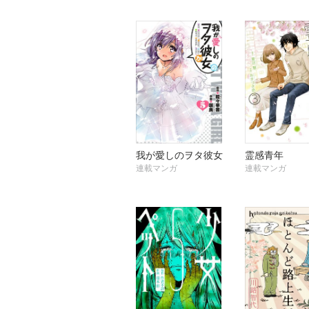
我が愛しのヲタ彼女
霊感青年
連載マンガ
連載マンガ