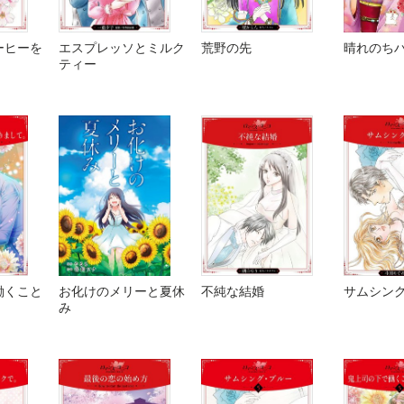
ーヒーを
エスプレッソとミルク
荒野の先
晴れのち
ティー
働くこと
お化けのメリーと夏休
不純な結婚
サムシン
。
み