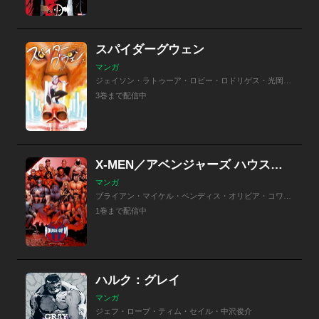
スパイダーグウェン
マンガ
ジェイソン・ラトゥーア・ロビー・ロドリゲス・光岡三ツ子
3巻まで配信中
X-MEN／アベンジャーズ ハウス・オブ・M
マンガ
ブライアン・マイケル・ベンディス・オリビア・コワベル・石川裕人・御代しおり
1巻まで配信中
ハルク：グレイ
マンガ
ジェフ・ローブ・ティム・セイル・中沢俊介