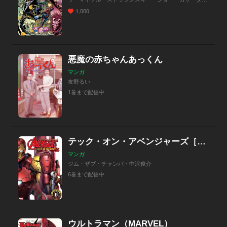
1,000
悪魔の赤ちゃんあっくん
マンガ
友野るい
1巻まで配信中
テック・オン・アベンジャーズ［分冊版］
マンガ
ジム・ザブ・チャンバ・中沢俊介
6巻まで配信中
ウルトラマン（MARVEL）