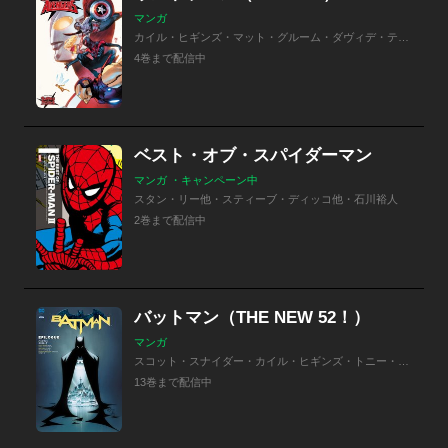
マンガ
カイル・ヒギンズ・マット・グルーム・ダヴィデ・ティント・デイビッド・ロペス・Ｇｕｒｉｈｉｒｕ・石川裕人
4巻まで配信中
ベスト・オブ・スパイダーマン
マンガ ・キャンペーン中
スタン・リー他・スティーブ・ディッコ他・石川裕人
2巻まで配信中
バットマン（THE NEW 52！）
マンガ
スコット・スナイダー・カイル・ヒギンズ・トニー・Ｓ・ダニエル・スコット・ロブデル・ジミー・パルミオッティ・ジャスティン・グレイ・ゲイル・シモン・ドゥエン・スウェアジンスキー・ピーター・Ｊ・トマシ・ジェームス・タイニオンIV
13巻まで配信中