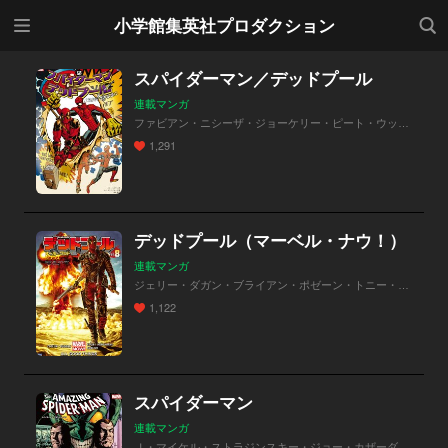
メニ
検索
小学館集英社プロダクション
ュー
スパイダーマン／デッドプール
連載マンガ
ファビアン・ニシーザ・ジョーケリー・ピート・ウッズ・アーロン・クダー・高木亮
1,291
デッドプール（マーベル・ナウ！）
連載マンガ
ジェリー・ダガン・ブライアン・ポゼーン・トニー・ムーア・高木亮
1,122
スパイダーマン
連載マンガ
Ｊ・マイケル・ストラジンスキー・ジョー・カザーダ・高木亮