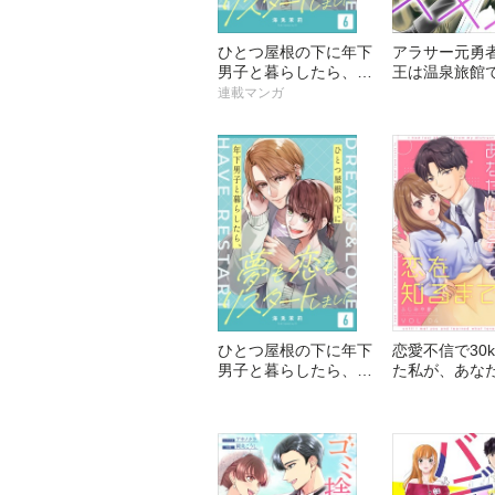
ひとつ屋根の下に年下
アラサー元勇
男子と暮らしたら、夢
王は温泉旅館で
も恋もリスタートしま
連載マンガ
した
ひとつ屋根の下に年下
恋愛不信で30
男子と暮らしたら、夢
た私が、あな
も恋もリスタートしま
って恋を知る
した