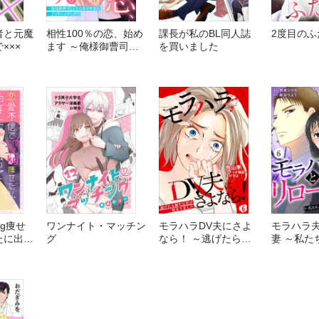
者と元魔
相性100％の恋、始め
課長が私のBL同人誌
2度目のふ
×××
ます ～俺様御曹司と
を買いました
こじらせデキ女の凸凹
マッチング！？～
kg痩せ
ワンナイト・マッチン
モラハラDV夫にさよ
モラハラ
たに出会
グ
なら！ ～逃げたら新
妻 ～私た
まで
たな恋が始まりました
変えてみ
～