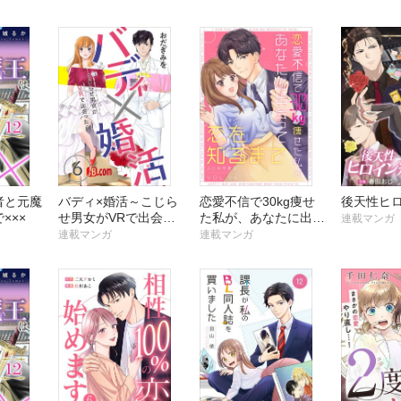
マッチング！？～
～
者と元魔
バディ×婚活～こじら
恋愛不信で30kg痩せ
後天性ヒ
×××
せ男女がVRで出会っ
た私が、あなたに出会
連載マンガ
たら～
って恋を知るまで
連載マンガ
連載マンガ