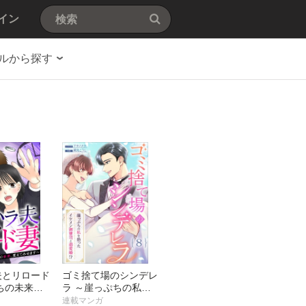
イン
ルから探す
夫とリロード
ゴミ捨て場のシンデレ
ちの未来、
ラ ～崖っぷちの私を
せます～
拾ったイケメン御曹司
連載マンガ