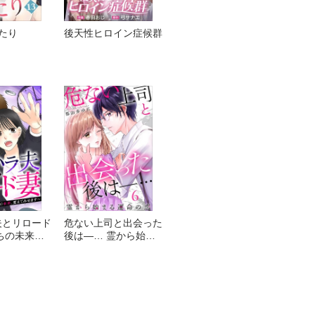
たり
後天性ヒロイン症候群
夫とリロード
危ない上司と出会った
ちの未来、
後は―… 霊から始ま
せます～
る運命の恋