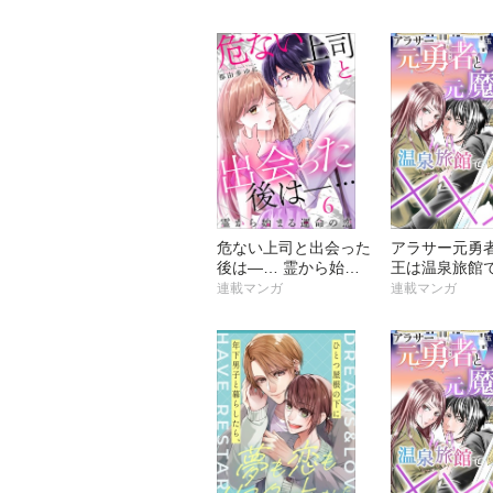
危ない上司と出会った
アラサー元勇
後は―… 霊から始ま
王は温泉旅館で
る運命の恋
連載マンガ
連載マンガ