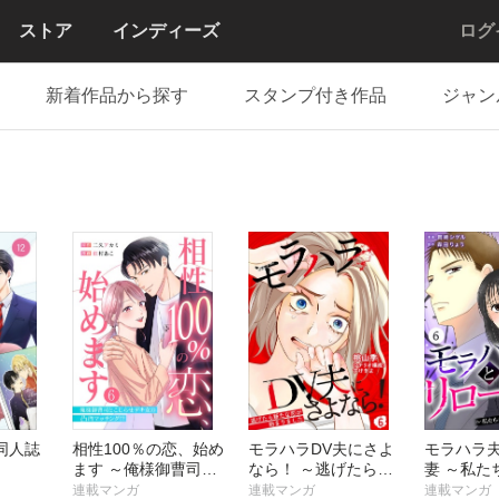
ストア
インディーズ
ログ
新着作品から探す
スタンプ付き作品
ジャン
同人誌
相性100％の恋、始め
モラハラDV夫にさよ
モラハラ
ます ～俺様御曹司と
なら！ ～逃げたら新
妻 ～私た
こじらせデキ女の凸凹
たな恋が始まりました
変えてみ
連載マンガ
連載マンガ
連載マンガ