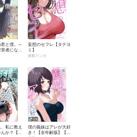
の君と僕。～
妄想のセフレ【タテヨ
被害者になる
ミ】
た未来～【タ
連載マンガ
ん、私に教え
僕の義妹はアレが大好
せんか？【全
き！【全年齢版】【タ