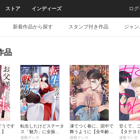
ストア
インディーズ
ログ
新着作品から探す
スタンプ付き作品
ジャン
の作品
どうです
転生したけどステータ
凍てつく春に、泥中で
甘くて、
ミ】
ス「魅力」に全振
舞うように【全年齢
【タテヨ
り！？【タテヨミ】
版】【タテヨミ】
連載マンガ
連載マンガ
連載マンガ