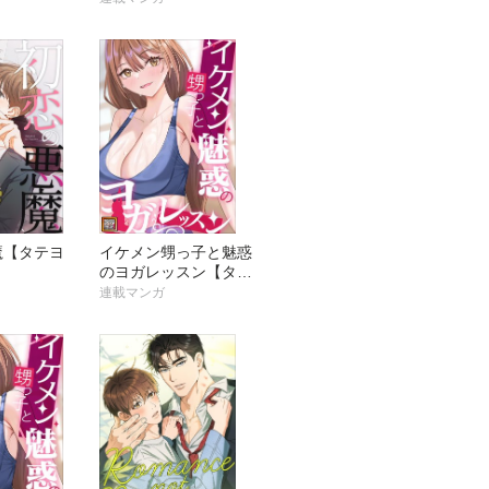
ミ】
魔【タテヨ
イケメン甥っ子と魅惑
のヨガレッスン【タテ
ヨミ】
連載マンガ