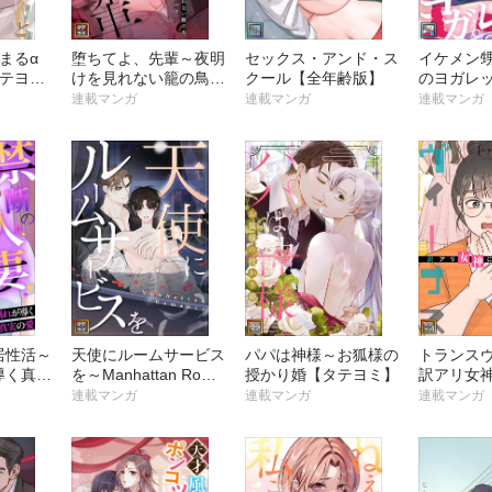
始まるα
堕ちてよ、先輩～夜明
セックス・アンド・ス
イケメン
タテヨ
けを見れない籠の鳥
クール【全年齢版】
のヨガレ
【タテヨミ】
齢版】
連載マンガ
連載マンガ
連載マンガ
居性活～
天使にルームサービス
パパは神様～お狐様の
トランス
導く真実
を～Manhattan Roma
授かり婚【タテヨミ】
訳アリ女
ミ】
nce【タテヨミ】
私【タテ
連載マンガ
連載マンガ
連載マンガ