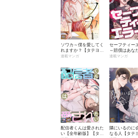
ソワカ～僕を愛してく
セーフティー
れますか？【タテヨ
～賠償はあな
ミ】
で【タテヨミ
連載マンガ
連載マンガ
配信者くんは愛された
隣にいるのに
い【全年齢版】【タテ
なる人【タテ