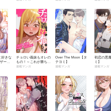
【タテヨ
と好きな
チョロい義妹もオレの
Over The Moon【タ
初恋の悪
マザー・
もの！～これが勝ち組
テヨミ】
ミ】
全年齢
エロトライアングル
連載マンガ
連載マンガ
連載マンガ
【タテヨミ】