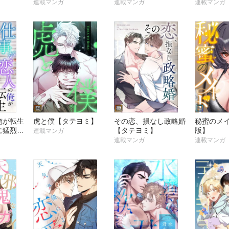
ヨミ】
ミ】
年齢版】
連載マンガ
連載マンガ
連載マンガ
俺が転生
虎と僕【タテヨミ】
その恋、損なし政略婚
秘蜜のメ
に猛烈ア
【タテヨミ】
版】
連載マンガ
困ってま
連載マンガ
連載マンガ
ミ】