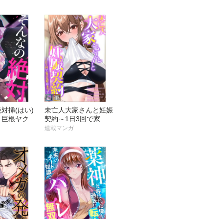
てくれますか？【タテ
ヨミ】
対挿(はい)
未亡人大家さんと妊娠
～巨根ヤクザ
契約～1日3回で家賃
が止まらない
免除は本当(マジ)です
連載マンガ
ミ】
か？【全年齢版】【タ
テヨミ】