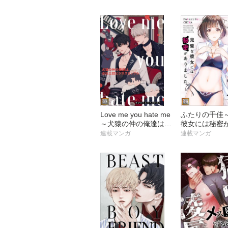
Love me you hate me
ふたりの千佳
～犬猿の仲の俺達は、
彼女には秘密
会社公認ビジネスカッ
した【タテヨ
連載マンガ
連載マンガ
プル【タテヨミ】