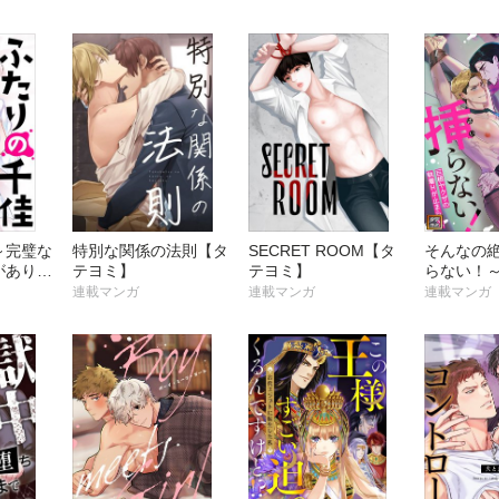
～完璧な
特別な関係の法則【タ
SECRET ROOM【タ
そんなの絶
がありま
テヨミ】
テヨミ】
らない！
ミ】
の執着H
連載マンガ
連載マンガ
連載マンガ
【タテヨ