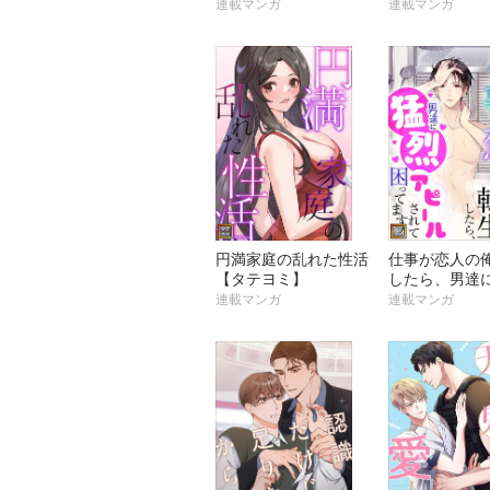
ヨミ】
連載マンガ
連載マンガ
円満家庭の乱れた性活
仕事が恋人の
【タテヨミ】
したら、男達
ピールされて
連載マンガ
連載マンガ
す！【タテヨ