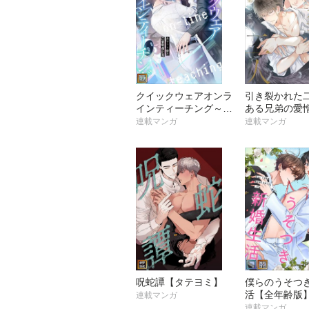
クイックウェアオンラ
引き裂かれた
インティーチング～カ
ある兄弟の愛
マトト妾(めかけ)の正
テヨミ】
連載マンガ
連載マンガ
妻奪還計画【タテヨ
ミ】
呪蛇譚【タテヨミ】
僕らのうそつ
活【全年齢版
連載マンガ
ヨミ】
連載マンガ