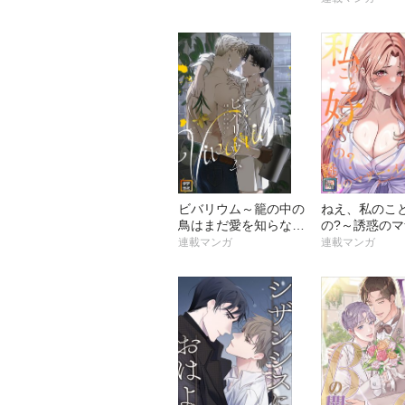
ビバリウム～籠の中の
ねえ、私のこ
鳥はまだ愛を知らない
の?～誘惑の
【タテヨミ】
イン・ロウ【
連載マンガ
連載マンガ
版】