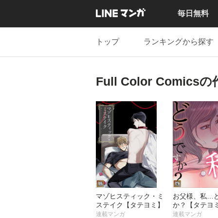
毎日無料
トップ
ランキングから探す
Full Color Comics
マゾヒスティック・ミ
お父様、私…
ステイク【タテヨミ】
か？【タテヨ
連載マンガ
連載マンガ