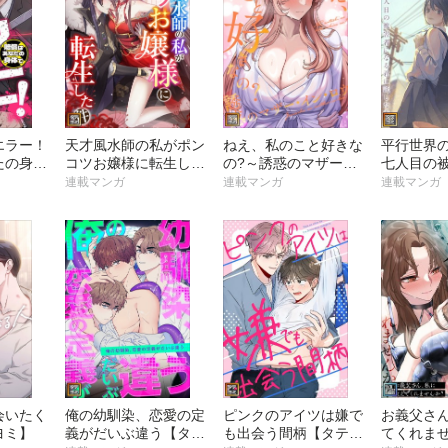
エラー！
天才風水師の私がポン
ねえ、私のこと好きな
平行世界
たの身体
コツお嬢様に転生した
の?～誘惑のマザー・
七人目の
】
件【タテヨミ】
イン・ロウ【タテヨ
君に託し
連載マンガ
連載マンガ
連載マンガ
ミ】
テヨミ】
会いたく
俺の幼馴染、恋愛の定
ピンクのアイツは嫌で
お義父さ
ヨミ】
義がだいぶ違う【タテ
も出会う間柄【タテヨ
てくれま