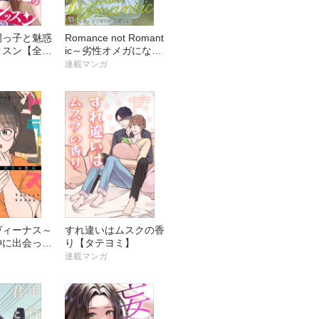
甥っ子と魅惑
Romance not Romant
ッスン【全年
ic～劣性オメガになっ
た原因が上司でした～
連載マンガ
【タテヨミ】
ヴィーナス～
すれ違いはムスクの香
神に出会った
り【タテヨミ】
ヨミ】
連載マンガ