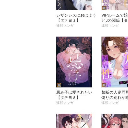
シザンシスにおはよう
VIPルームで
【タテヨミ】
とβの関係【
ミ】
連載マンガ
連載マンガ
忌み子は愛されたい
禁断の人妻同
【タテヨミ】
偽りの別れが
の愛【タテヨ
連載マンガ
連載マンガ