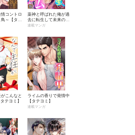
発情コントロ
薬神と呼ばれた俺が過
と鳥～【タテ
去に転生して未来のチ
ート知識でハーレム無
連載マンガ
双します！【タテヨ
ミ】
任がこんなと
ライムの香りで発情中
【タテヨミ】
【タテヨミ】
連載マンガ