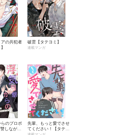
イアの共犯者
破雲【タテヨミ】
ミ】
連載マンガ
からのプロポ
先輩、もっと愛でさせ
復讐しながら
てください！【タテヨ
ます!～
ミ】
連載マンガ