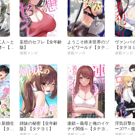
二人～と
妄想のセフレ【全年齢
ようこそ終末世界のゾ
ヴァンパ
憎～【タ
版】
ンビワールド【タテヨ
【タテヨ
ミ】
連載マンガ
連載マンガ
連載マンガ
き新婚生
姉妹の秘密【全年齢
連鎖～義母と俺のイケ
浮気目撃
】【タテ
版】【タテヨミ】
ナイ関係～【タテヨ
ーズ!?～
ミ】
幸せになり
連載マンガ
連載マンガ
連載マンガ