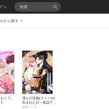
イン
ルから探す
こわくて。
僕らの宝物(ラミー)が
ミ】
生まれた日～底辺アイ
ドルの僕を、また愛し
連載マンガ