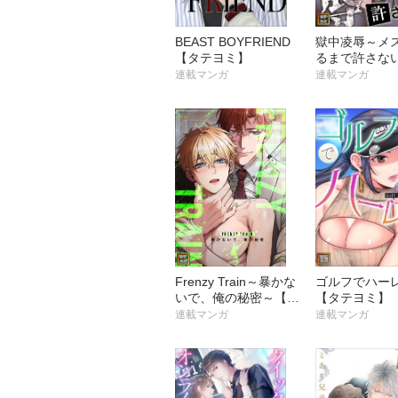
BEAST BOYFRIEND
獄中凌辱～メ
【タテヨミ】
るまで許さな
ヨミ】
連載マンガ
連載マンガ
Frenzy Train～暴かな
ゴルフでハー
いで、俺の秘密～【タ
【タテヨミ】
テヨミ】
連載マンガ
連載マンガ