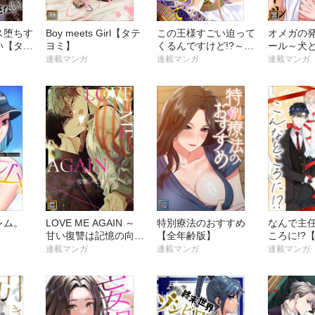
ス堕ちす
Boy meets Girl【タテ
この王様すごい迫って
オメガの
い【タテ
ヨミ】
くるんですけど!?～古
ール～犬
代エジプトに転生した
ヨミ】
連載マンガ
連載マンガ
連載マンガ
私～【タテヨミ】
レム。
LOVE ME AGAIN ～
特別療法のおすすめ
なんで主
甘い復讐は記憶の向こ
【全年齢版】
ころに!?
う側 ～【タテヨミ】
連載マンガ
連載マンガ
連載マンガ