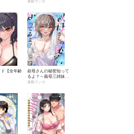
テヨミ】
連載マンガ
イド【全年齢
叔母さんの秘密知って
るよ？～義母三姉妹は
一つ屋根の下【全年齢
連載マンガ
版】