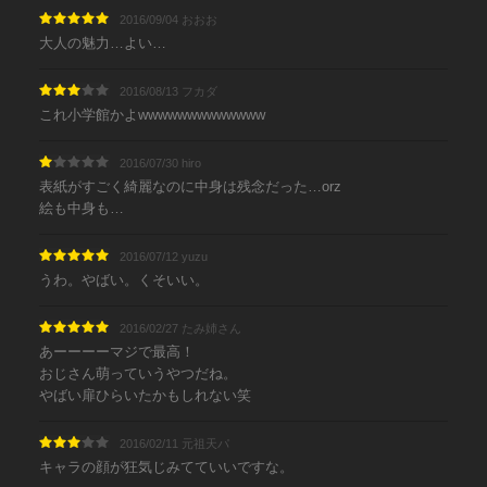
2016/09/04 おおお
大人の魅力…よい…
2016/08/13 フカダ
これ小学館かよwwwwwwwwwwwww
2016/07/30 hiro
表紙がすごく綺麗なのに中身は残念だった…orz
絵も中身も…
2016/07/12 yuzu
うわ。やばい。くそいい。
2016/02/27 たみ姉さん
あーーーーマジで最高！
おじさん萌っていうやつだね。
やばい扉ひらいたかもしれない笑
2016/02/11 元祖天パ
キャラの顔が狂気じみてていいですな。