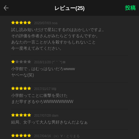
戻る
投稿
レビュー(25)
2020/07/03 noa
試し読み短いだけで星1にするのはおかしいですよ。
その評価を作者さんがみたらどうするんですか。
あなたの一言ことが人を殺すかもしれないこと
今一度考えてみてください。
2018/11/20 (*´ ˘ `*)〓
小学館で，はむっはないだろwwww
ヤベーな(笑)
2017/11/17 Miji
小学館ってことに衝撃を受けた
まだ早すぎるやろWWWWWWWW
2017/07/28 dam
結局、女子って大人な男好きなんだよなぁ
2017/04/16 （v）∀・とりまる