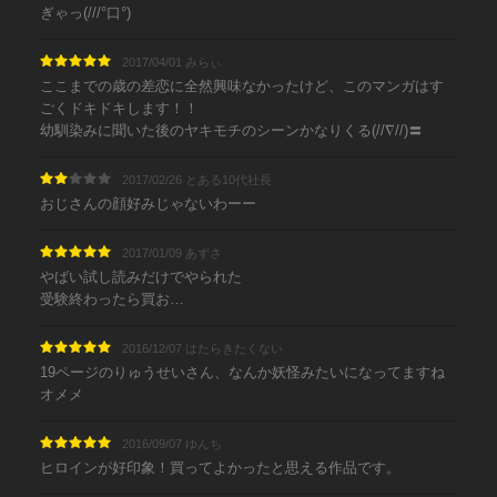
ぎゃっ(///°口°)
2017/04/01 みらぃ
ここまでの歳の差恋に全然興味なかったけど、このマンガはす
ごくドキドキします！！
幼馴染みに聞いた後のヤキモチのシーンかなりくる(//∇//)〓
2017/02/26 とある10代社長
おじさんの顔好みじゃないわーー
2017/01/09 あずさ
やばい試し読みだけでやられた
受験終わったら買お…
2016/12/07 はたらきたくない
19ページのりゅうせいさん、なんか妖怪みたいになってますね
オメメ
2016/09/07 ゆんち
ヒロインが好印象！買ってよかったと思える作品です。