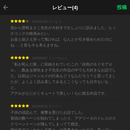
戻る
投稿
レビュー(4)
2025/01/25 どーなつ
昔から曽根まさこ先生が大好きで久しぶりに読みました。ヒッ
チコックの映画みたい。
お金と銃さえ持って無ければ、なんとか引き留められたのに
ね.....と昔も今も考えますね。
2024/09/07 ミニーちゃん
「私が死んだ夜」に収録されていたこの「緋色のモドモアゼ
ル」…数ある曽祢まさ子先生の作品の中でも大好きなお話でし
た。以前はジャンルイの行為もどうなんだろう？と思ってまし
たが、よくよく読み直してみるとこうなっても仕方ないな…
と。
アデルがとにかくキュートで美しい！心に残る作品です。
2024/06/23 ダドリー
子供の頃読んで、衝撃を受けたお話でした。
冒頭の数ページが掠れてしまったり、アデリーヌのドレスのス
クリーントーンが飛んでしまってて残念。
紙の本では「わたし元気よ」が手書きだったので、直ってい