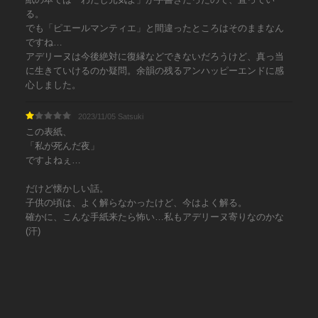
る。
でも「ピエールマンティエ」と間違ったところはそのままなん
ですね…
アデリーヌは今後絶対に復縁などできないだろうけど、真っ当
に生きていけるのか疑問。余韻の残るアンハッピーエンドに感
心しました。
2023/11/05 Satsuki
この表紙、
「私が死んだ夜」
ですよねぇ…
だけど懐かしい話。
子供の頃は、よく解らなかったけど、今はよく解る。
確かに、こんな手紙来たら怖い…私もアデリーヌ寄りなのかな
(汗)