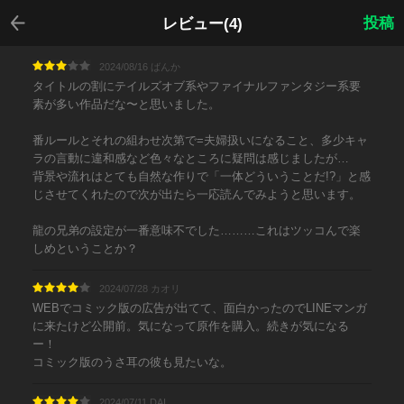
戻る
投稿
レビュー(4)
2024/08/16 ばんか
タイトルの割にテイルズオブ系やファイナルファンタジー系要
素が多い作品だな〜と思いました。
番ルールとそれの組わせ次第で=夫婦扱いになること、多少キャ
ラの言動に違和感など色々なところに疑問は感じましたが…
背景や流れはとても自然な作りで「一体どういうことだ!?」と感
じさせてくれたので次が出たら一応読んでみようと思います。
龍の兄弟の設定が一番意味不でした………これはツッコんで楽
しめということか？
2024/07/28 カオリ
WEBでコミック版の広告が出てて、面白かったのでLINEマンガ
に来たけど公開前。気になって原作を購入。続きが気になる
ー！
コミック版のうさ耳の彼も見たいな。
2024/07/11 DAI