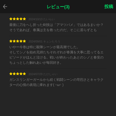
戻る
投稿
レビュー(3)
2024/10/13 たいらい
最後に刀をへし折った剣技は「アマツバメ」ではあるまいか？
そうであれば、眷属は主を救ったのだ、そこに居らずとも
2024/09/01 キュンたろう
いやー今巻は特に殺陣シーンが最高潮でした。
そしてシノを始め兄姉たちそれぞれが眷属を大事に思ってるエ
ピソードがほんと泣ける。戦いが終わったあとのシノと春安の
ちょっとした触れあいが毎回好き。
2024/07/29 たけしゃい
ガンスリンガーガールから続く戦闘シーンの苛烈さとキャラク
ターの心情の表現に痺れます( ｰ̀ωｰ́ )