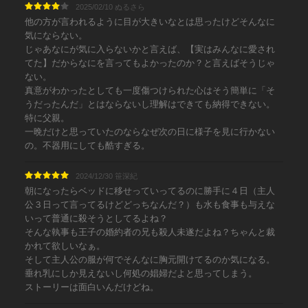
2025/02/10 ぬるさら
他の方が言われるように目が大きいなとは思ったけどそんなに
気にならない。
じゃあなにが気に入らないかと言えば、【実はみんなに愛され
てた】だからなにを言ってもよかったのか？と言えばそうじゃ
ない。
真意がわかったとしても一度傷つけられた心はそう簡単に「そ
うだったんだ」とはならないし理解はできても納得できない。
特に父親。
一晩だけと思っていたのならなぜ次の日に様子を見に行かない
の。不器用にしても酷すぎる。
2024/12/30 笹深紀
朝になったらベッドに移せっていってるのに勝手に４日（主人
公３日って言ってるけどどっちなんだ？）も水も食事も与えな
いって普通に殺そうとしてるよね？
そんな執事も王子の婚約者の兄も殺人未遂だよね？ちゃんと裁
かれて欲しいなぁ。
そして主人公の服が何でそんなに胸元開けてるのか気になる。
垂れ乳にしか見えないし何処の娼婦だよと思ってしまう。
ストーリーは面白いんだけどね。