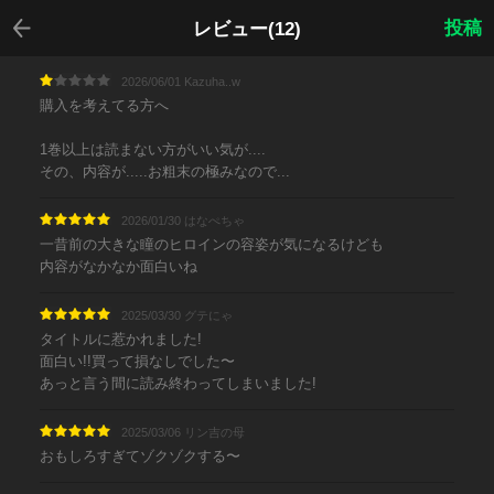
戻る
投稿
レビュー(12)
2026/06/01 Kazuha..w
購入を考えてる方へ
1巻以上は読まない方がいい気が....
その、内容が.....お粗末の極みなので...
2026/01/30 はなぺちゃ
一昔前の大きな瞳のヒロインの容姿が気になるけども
内容がなかなか面白いね
2025/03/30 グテにゃ
タイトルに惹かれました!
面白い!!買って損なしでした〜
あっと言う間に読み終わってしまいました!
2025/03/06 リン吉の母
おもしろすぎてゾクゾクする〜