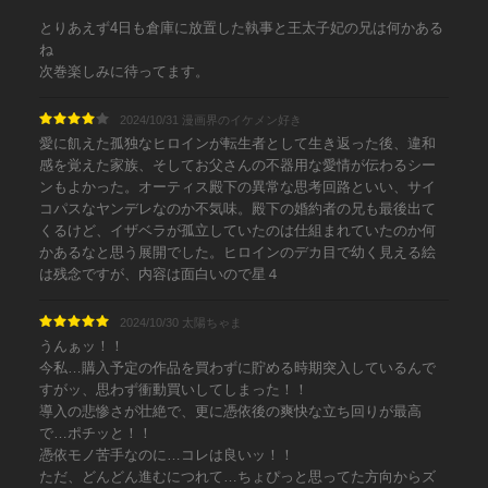
とりあえず4日も倉庫に放置した執事と王太子妃の兄は何かある
ね
次巻楽しみに待ってます。
2024/10/31 漫画界のイケメン好き
愛に飢えた孤独なヒロインが転生者として生き返った後、違和
感を覚えた家族、そしてお父さんの不器用な愛情が伝わるシー
ンもよかった。オーティス殿下の異常な思考回路といい、サイ
コパスなヤンデレなのか不気味。殿下の婚約者の兄も最後出て
くるけど、イザベラが孤立していたのは仕組まれていたのか何
かあるなと思う展開でした。ヒロインのデカ目で幼く見える絵
は残念ですが、内容は面白いので星４
2024/10/30 太陽ちゃま
うんぁッ！！
今私…購入予定の作品を買わずに貯める時期突入しているんで
すがッ、思わず衝動買いしてしまった！！
導入の悲惨さが壮絶で、更に憑依後の爽快な立ち回りが最高
で…ポチッと！！
憑依モノ苦手なのに…コレは良いッ！！
ただ、どんどん進むにつれて…ちょぴっと思ってた方向からズ