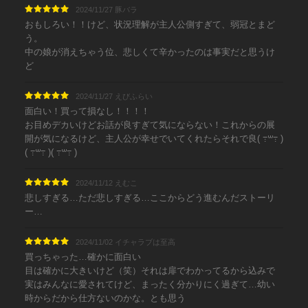
2024/11/27 豚バラ
おもしろい！！けど、状況理解が主人公側すぎて、弱冠とまど
う。
中の娘が消えちゃう位、悲しくて辛かったのは事実だと思うけ
ど
2024/11/27 えびふらい
面白い！買って損なし！！！！
お目めデカいけどお話が良すぎて気にならない！これからの展
開が気になるけど、主人公が幸せでいてくれたらそれで良( ߹꒳߹ )
( ߹꒳߹ )( ߹꒳߹ )
2024/11/12 えむこ
悲しすぎる…ただ悲しすぎる…ここからどう進むんだストーリ
ー…
2024/11/02 イチャラブは至高
買っちゃった…確かに面白い
目は確かに大きいけど（笑）それは扉でわかってるから込みで
実はみんなに愛されてけど、まったく分かりにく過ぎて…幼い
時からだから仕方ないのかな。とも思う