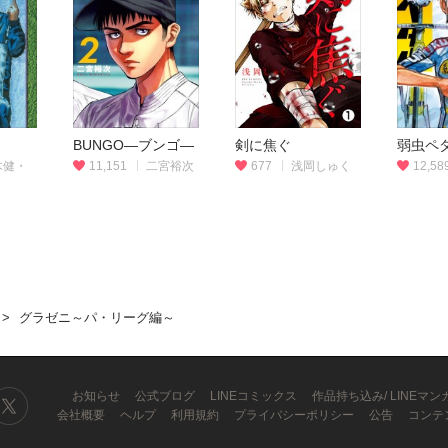
BUNGO―ブンゴ―
剣に焦ぐ
弱虫ペ
木健・
11,151
二宮裕次
677
浅岡しゅく
12,58
グラゼニ～パ・リーグ編～
お知らせ
公式ブログ
LINEコミックス
作品持ち込み/ LINEマ
会社概要
ヘルプ
利用規約
プライバシーポリシー
公告
コンテ