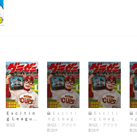
Ｅｘｃｉｔｉｎ
Ｅｘｃｉｔｉ
Ｅｘｃｉｔｉ
ｇ Ｌｅａｇｕｅ
ｎｇ Ｌｅａｇｕ
ｎｇ Ｌｅａｇｕ
ｎ
（３） 山梨ライ
ｅ（４） オープ
ｅ（５） オヤジ
ｅ
第3話
第4話
アプリで
第5話
アプリで
第6
ン
ン戦スケジュー
ノ
配信中
配信中
配信
ル