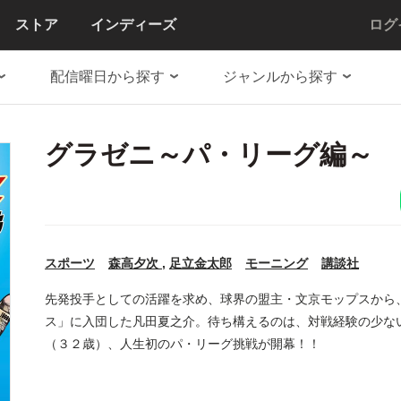
ストア
インディーズ
ログ
配信曜日から探す
ジャンルから探す
グラゼニ～パ・リーグ編～
スポーツ
森高夕次
,
足立金太郎
モーニング
講談社
先発投手としての活躍を求め、球界の盟主・文京モップスから
ス」に入団した凡田夏之介。待ち構えるのは、対戦経験の少な
（３２歳）、人生初のパ・リーグ挑戦が開幕！！