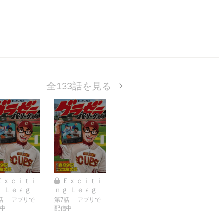
全133話を見る
Ｅｘｃｉｔｉ
Ｅｘｃｉｔｉ
ｇ Ｌｅａｇｕ
ｎｇ Ｌｅａｇｕ
（６） ブルー
ｅ（７） イメー
話
アプリで
第7話
アプリで
とマーズ
ジのズレ
中
配信中