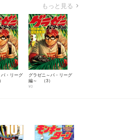
もっと見る
～パ・リーグ
グラゼニ～パ・リーグ
）
編～ （3）
¥0