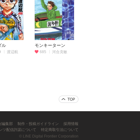
ダル
モンキーターン
9
渡辺航
685
河合克敏
ンガ編集部
制作・投稿ガイドライン
採用情報
ンツ配信許諾について
特定商取引法について
©
LINE Digital Frontier Corporation