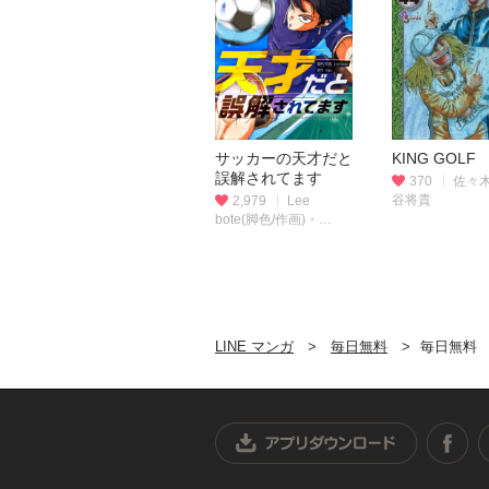
サッカーの天才だと
KING GOLF
誤解されてます
370
佐々
谷将貴
2,979
Lee
bote(脚色/作画)・
Han(原作)
LINE マンガ
毎日無料
毎日無料