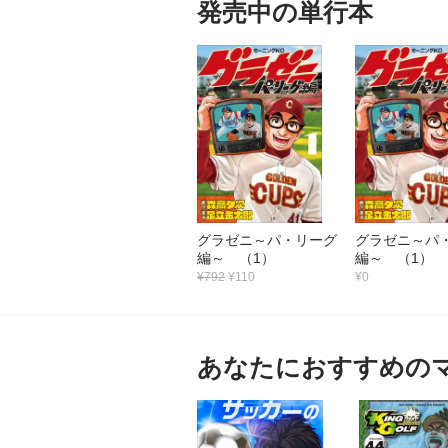
発売中の単行本
グラゼニ～パ・リーグ
グラゼニ～パ
編～ （1）
編～ （1）
¥792
¥110
¥0
あなたにおすすめの