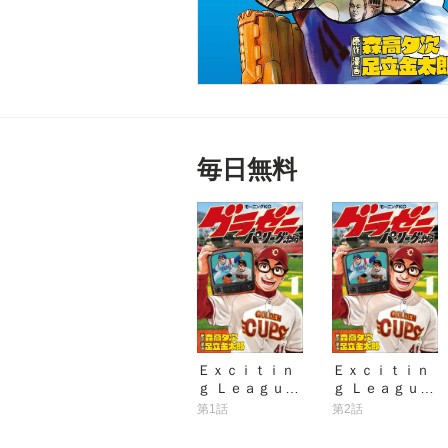
毎日無料
Ｅｘｃｉｔｉｎ
Ｅｘｃｉｔｉｎ
ｇ Ｌｅａｇｕｅ
ｇ Ｌｅａｇｕｅ
（１） Ｈｅｒｅ
（２） うるさい
第1話
第2話
ｗｅ ｇｏ！
女