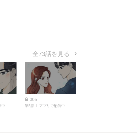
全73話を見る
005
信中
第5話
アプリで配信中