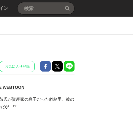
イン
お気に入り登録
NE WEBTOON
た彼氏が資産家の息子だった紗緒里。彼の
だが…!?