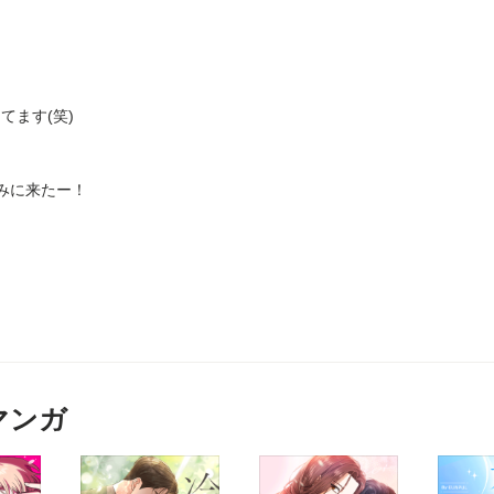
てます(笑)
みに来たー！
マンガ