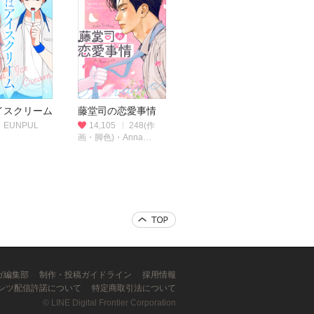
イスクリーム
藤堂司の恋愛事情
EUNPUL
14,105
248(作
画・脚色)・Anna
Kim(原作)
ンガ編集部
制作・投稿ガイドライン
採用情報
ンツ配信許諾について
特定商取引法について
©
LINE Digital Frontier Corporation