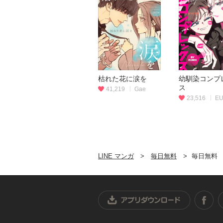
枯れた花に涙を
幼馴染コンプ
ス
41,219
Gae
23,516
EU
LINE マンガ
毎日無料
毎日無料