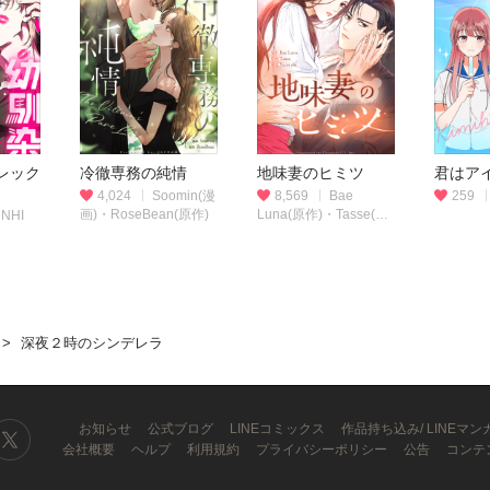
レック
冷徹専務の純情
地味妻のヒミツ
君はア
4,024
Soomin(漫
8,569
Bae
259
画)・RoseBean(原作)
Luna(原作)・Tasse(作
NHI
画)・Yeon shi(脚色)
深夜２時のシンデレラ
お知らせ
公式ブログ
LINEコミックス
作品持ち込み/ LINEマ
会社概要
ヘルプ
利用規約
プライバシーポリシー
公告
コンテ