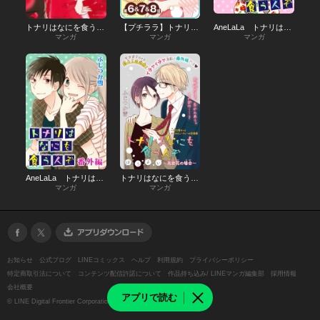
トナリはなにを食う人ぞ ほろよい
【プチララ】トナリはなにを食う人ぞ ほろよい
AneLaLa トナリはなにを食う人ぞ
マンガ
マンガ
マンガ
AneLaLa トナリはなにを食う人ぞ 番外編
トナリはなにを食う人ぞ ほろよい ～高倉花の場合～［1話売り］
マンガ
マンガ
お知らせ
公式ブログ
LINEコミックス
ヘルプ
利用規約
プライバシーポリシー
特定商取引法について
コンテンツ配信許諾について
作品持ち込み/ LINEマンガ編集部
採用情報
会社概要
アプリで読む
©
LINE Digital Frontier Corporation