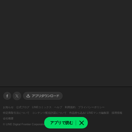
お知らせ
公式ブログ
LINEコミックス
ヘルプ
利用規約
プライバシーポリシー
特定商取引法について
コンテンツ配信許諾について
作品持ち込み/ LINEマンガ編集部
採用情報
会社概要
アプリで読む
©
LINE Digital Frontier Corporation