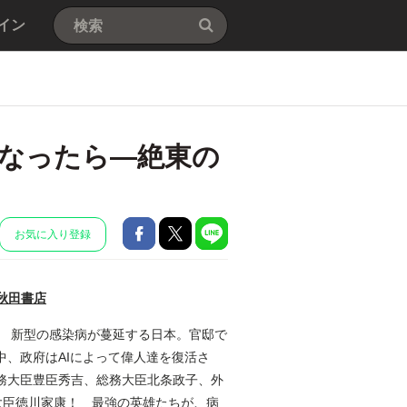
イン
なったら―絶東の
お気に入り登録
秋田書店
！ 新型の感染病が蔓延する日本。官邸で
、政府はAIによって偉人達を復活さ
務大臣豊臣秀吉、総務大臣北条政子、外
理大臣徳川家康！ 最強の英雄たちが、病