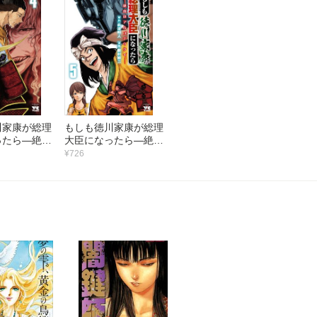
川家康が総理
もしも徳川家康が総理
ったら―絶東
大臣になったら―絶東
ナウタイ―
のアルゴナウタイ―
¥726
（5）