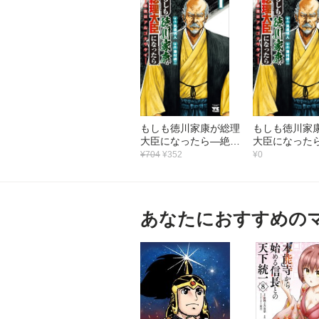
もしも徳川家康が総理
もしも徳川家
大臣になったら―絶東
大臣になった
のアルゴナウタイ―
のアルゴナ
¥704
¥352
¥0
（1）
（1）
あなたにおすすめの