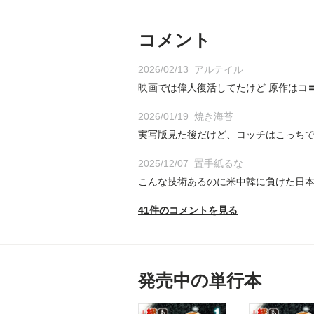
コメント
2026/02/13
アルテイル
映画では偉人復活してたけど 原作はコ〓
2026/01/19
焼き海苔
実写版見た後だけど、コッチはこっち
2025/12/07
置手紙るな
こんな技術あるのに米中韓に負けた日
41件のコメントを見る
発売中の単行本