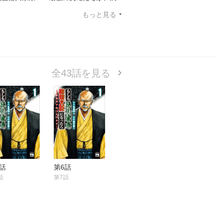
もっと見る
全43話を見る
話
第6話
話
第7話