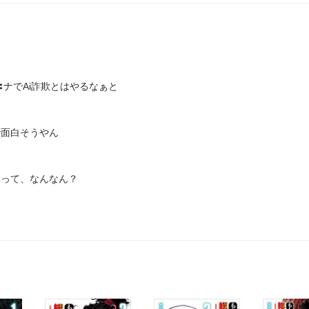
︎ナでAi詐欺とはやるなぁと
で面白そうやん
本って、なんなん？