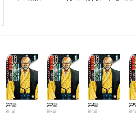
蔓延る日本の現状を打破するべく動き始める！
第2話
第3話
第4話
第5
第3話
第4話
第5話
第6