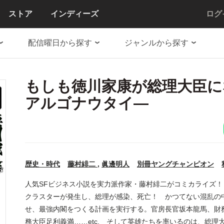
ストア
インディーズ
ログ
配信曜日から探す
ジャンルから探す
もしも徳川家康が総理大臣に
アルゴナウタイ―
歴史・時代
藤村緋二
,
眞邊明人
別冊ヤングチャンピオン
人気SFビジネス小説を実力派作家・藤村緋二がコミカライズ
クラスターが発生し、総理が感染、死亡！ かつてない混乱の中
せ、最強内閣をつくる計画を実行する。官房長官坂本龍馬、財
務大臣足利義満……etc. そして英雄たちを率いるのは、総