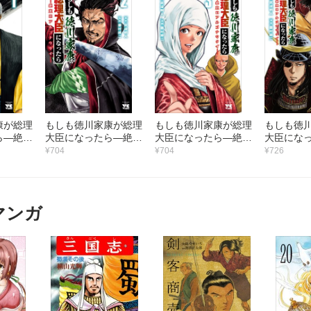
康が総理
もしも徳川家康が総理
もしも徳川家康が総理
もしも徳
ら―絶東
大臣になったら―絶東
大臣になったら―絶東
大臣にな
ウタイ―
のアルゴナウタイ―
のアルゴナウタイ―
のアルゴ
¥704
¥704
¥726
（2）
（3）
（4）
マンガ